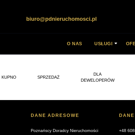
Napisz
biuro@pdnieruchomosci.pl
O NAS
USŁUGI
OF
DLA
KUPNO
SPRZEDAŻ
DEWELOPERÓW
DANE ADRESOWE
DANE
Poznańscy Doradcy Nieruchomości
+48 608