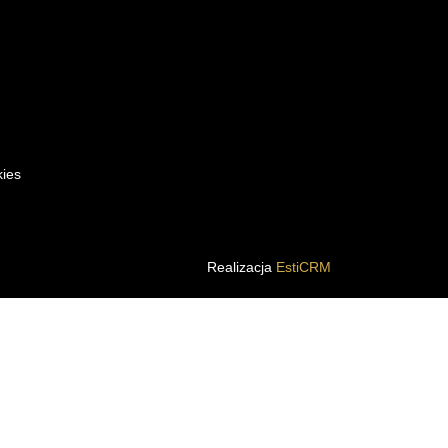
kies
Realizacja
EstiCRM