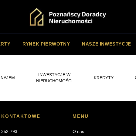
ERTY
RYNEK PIERWOTNY
NASZE INWESTYCJE
INWESTYCJE W
NAJEM
KREDYTY
NIERUCHOMOŚCI
 KONTAKTOWE
MENU
-352-793
O nas